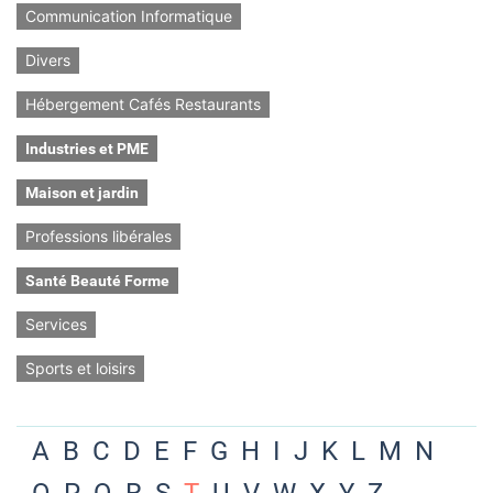
Communication Informatique
Divers
Hébergement Cafés Restaurants
Industries et PME
Maison et jardin
Professions libérales
Santé Beauté Forme
Services
Sports et loisirs
A
B
C
D
E
F
G
H
I
J
K
L
M
N