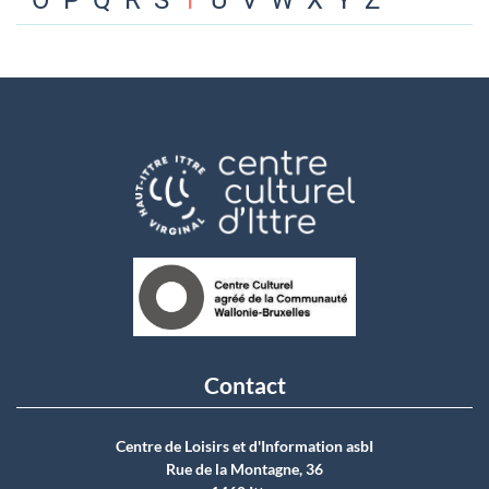
O
P
Q
R
S
T
U
V
W
X
Y
Z
Contact
Centre de Loisirs et d'Information asbI
Rue de la Montagne, 36