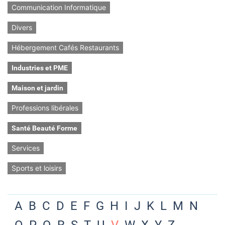
Communication Informatique
Divers
Hébergement Cafés Restaurants
Industries et PME
Maison et jardin
Professions libérales
Santé Beauté Forme
Services
Sports et loisirs
A
B
C
D
E
F
G
H
I
J
K
L
M
N