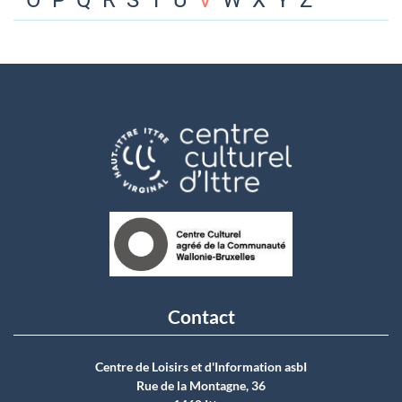
O
P
Q
R
S
T
U
V
W
X
Y
Z
Contact
Centre de Loisirs et d'Information asbI
Rue de la Montagne, 36