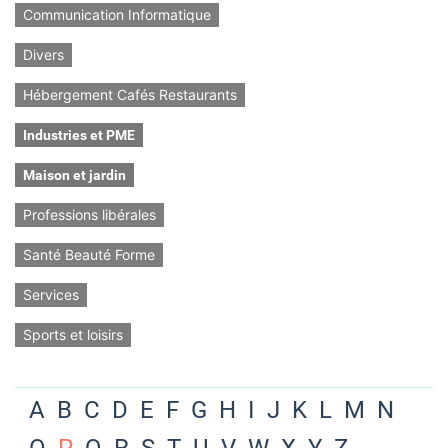
Communication Informatique
Divers
Hébergement Cafés Restaurants
Industries et PME
Maison et jardin
Professions libérales
Santé Beauté Forme
Services
Sports et loisirs
A
B
C
D
E
F
G
H
I
J
K
L
M
N