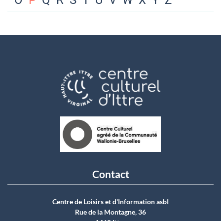
O
P
Q
R
S
T
U
V
W
X
Y
Z
Contact
Centre de Loisirs et d'Information asbI
Rue de la Montagne, 36