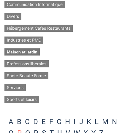
Communication Informatique
Divers
Hébergement Cafés Restaurants
Industries et PME
Maison et jardin
Professions libérales
Santé Beauté Forme
Services
Sports et loisirs
A
B
C
D
E
F
G
H
I
J
K
L
M
N