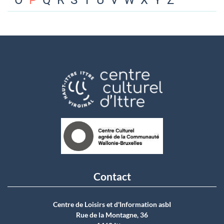
O
P
Q
R
S
T
U
V
W
X
Y
Z
Contact
Centre de Loisirs et d'Information asbI
Rue de la Montagne, 36