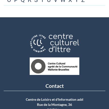
O
P
Q
R
S
T
U
V
W
X
Y
Z
Contact
Centre de Loisirs et d'Information asbI
Rue de la Montagne, 36