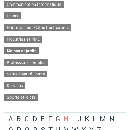
Communication Informatique
Divers
Hébergement Cafés Restaurants
Industries et PME
Maison et jardin
Professions libérales
Santé Beauté Forme
Services
Sports et loisirs
A
B
C
D
E
F
G
H
I
J
K
L
M
N