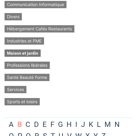
Communication Informatique
Divers
Hébergement Cafés Restaurants
Industries et PME
Maison et jardin
Professions libérales
Santé Beauté Forme
Services
Sports et loisirs
A
B
C
D
E
F
G
H
I
J
K
L
M
N