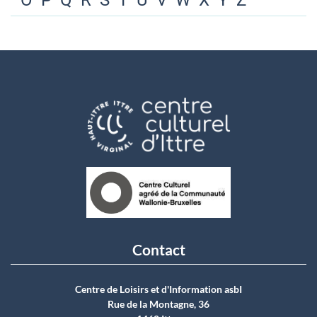
O
P
Q
R
S
T
U
V
W
X
Y
Z
Contact
Centre de Loisirs et d'Information asbI
Rue de la Montagne, 36