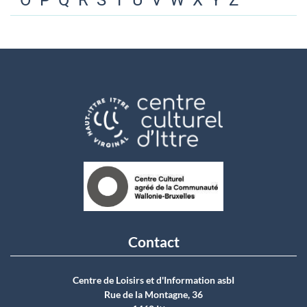
O
P
Q
R
S
T
U
V
W
X
Y
Z
Contact
Centre de Loisirs et d'Information asbI
Rue de la Montagne, 36