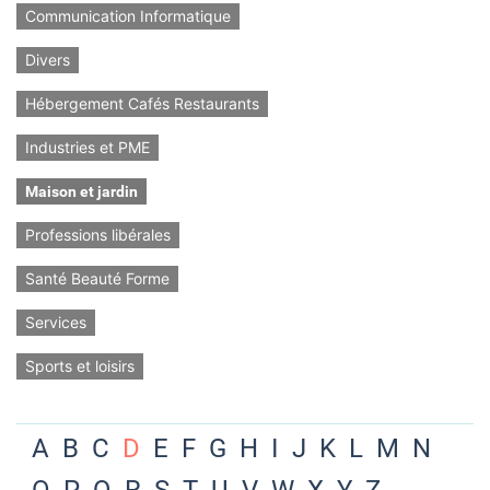
Communication Informatique
Divers
Hébergement Cafés Restaurants
Industries et PME
Maison et jardin
Professions libérales
Santé Beauté Forme
Services
Sports et loisirs
A
B
C
D
E
F
G
H
I
J
K
L
M
N