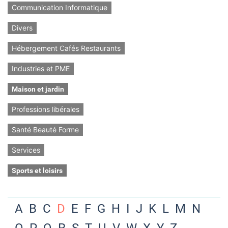
Communication Informatique
Divers
Hébergement Cafés Restaurants
Industries et PME
Maison et jardin
Professions libérales
Santé Beauté Forme
Services
Sports et loisirs
A
B
C
D
E
F
G
H
I
J
K
L
M
N