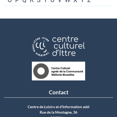
O
P
Q
R
S
T
U
V
W
X
Y
Z
Contact
Centre de Loisirs et d'Information asbI
Rue de la Montagne, 36