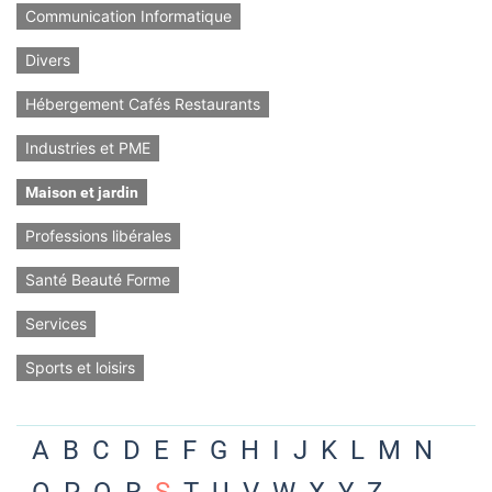
Communication Informatique
Divers
Hébergement Cafés Restaurants
Industries et PME
Maison et jardin
Professions libérales
Santé Beauté Forme
Services
Sports et loisirs
A
B
C
D
E
F
G
H
I
J
K
L
M
N