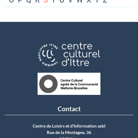
O
P
Q
R
S
T
U
V
W
X
Y
Z
Contact
Centre de Loisirs et d'Information asbI
Rue de la Montagne, 36