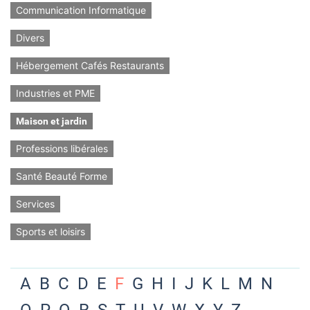
Communication Informatique
Divers
Hébergement Cafés Restaurants
Industries et PME
Maison et jardin
Professions libérales
Santé Beauté Forme
Services
Sports et loisirs
A
B
C
D
E
F
G
H
I
J
K
L
M
N