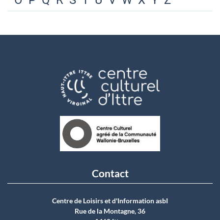
O
P
Q
R
S
T
U
V
W
X
Y
Z
Contact
Centre de Loisirs et d'Information asbI
Rue de la Montagne, 36