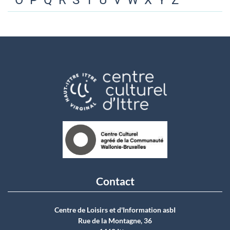
O
P
Q
R
S
T
U
V
W
X
Y
Z
Contact
Centre de Loisirs et d'Information asbI
Rue de la Montagne, 36