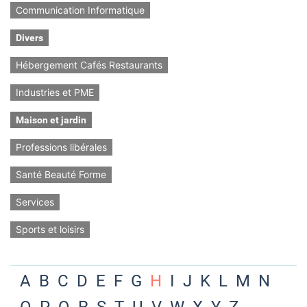
Communication Informatique
Divers
Hébergement Cafés Restaurants
Industries et PME
Maison et jardin
Professions libérales
Santé Beauté Forme
Services
Sports et loisirs
A
B
C
D
E
F
G
H
I
J
K
L
M
N