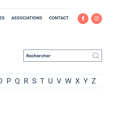
ES
ASSOCIATIONS
CONTACT
O
P
Q
R
S
T
U
V
W
X
Y
Z