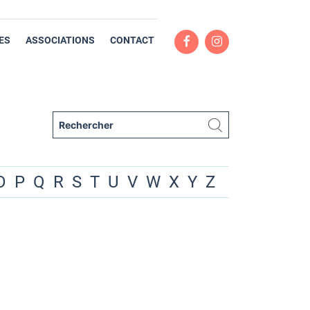
ES
ASSOCIATIONS
CONTACT
O
P
Q
R
S
T
U
V
W
X
Y
Z