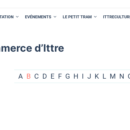
TATION
EVÉNEMENTS
LE PETIT TRAM
ITTRECULTUR
merce d’Ittre
A
B
C
D
E
F
G
H
I
J
K
L
M
N