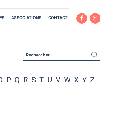
ES
ASSOCIATIONS
CONTACT
O
P
Q
R
S
T
U
V
W
X
Y
Z