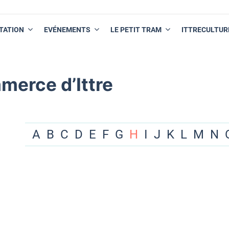
TATION
EVÉNEMENTS
LE PETIT TRAM
ITTRECULTUR
merce d’Ittre
A
B
C
D
E
F
G
H
I
J
K
L
M
N