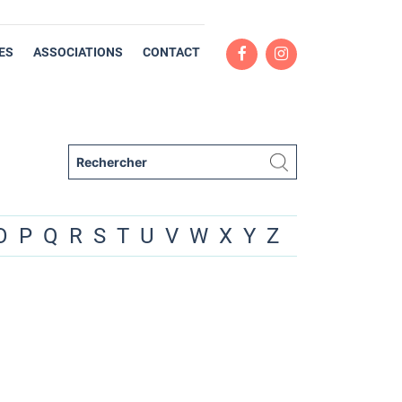
ES
ASSOCIATIONS
CONTACT
O
P
Q
R
S
T
U
V
W
X
Y
Z