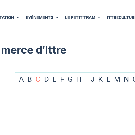
TATION
EVÉNEMENTS
LE PETIT TRAM
ITTRECULTUR
merce d’Ittre
A
B
C
D
E
F
G
H
I
J
K
L
M
N