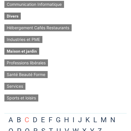
Communication Informatique
Divers
Hébergement Cafés Restaurants
Industries et PME
Maison et jardin
Professions libérales
Santé Beauté Forme
Services
Sports et loisirs
A
B
C
D
E
F
G
H
I
J
K
L
M
N