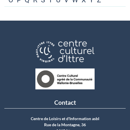
O
P
Q
R
S
T
U
V
W
X
Y
Z
Contact
Centre de Loisirs et d'Information asbI
Rue de la Montagne, 36