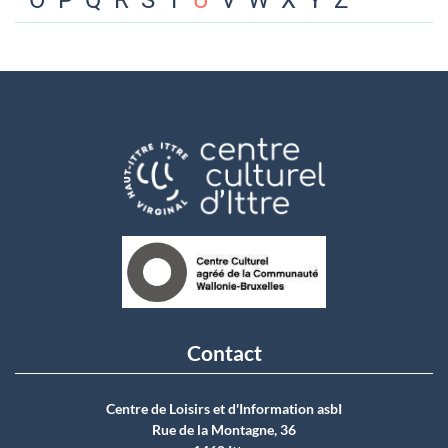
O
P
Q
R
S
T
U
V
W
X
Y
Z
Contact
Centre de Loisirs et d'Information asbI
Rue de la Montagne, 36