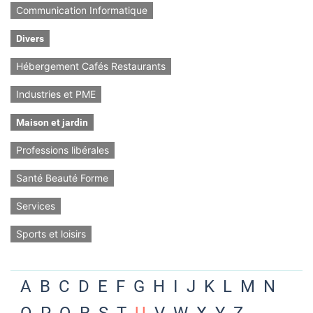
Communication Informatique
Divers
Hébergement Cafés Restaurants
Industries et PME
Maison et jardin
Professions libérales
Santé Beauté Forme
Services
Sports et loisirs
A
B
C
D
E
F
G
H
I
J
K
L
M
N