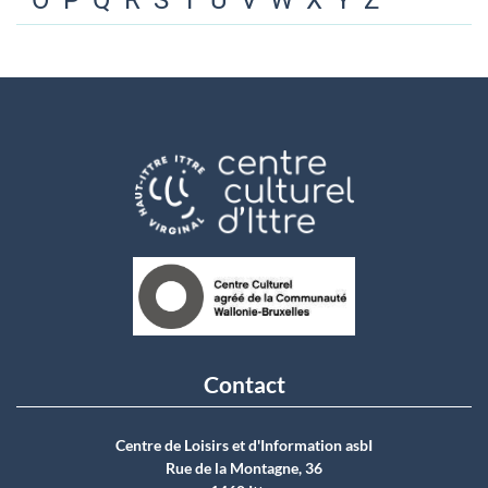
O
P
Q
R
S
T
U
V
W
X
Y
Z
Contact
Centre de Loisirs et d'Information asbI
Rue de la Montagne, 36