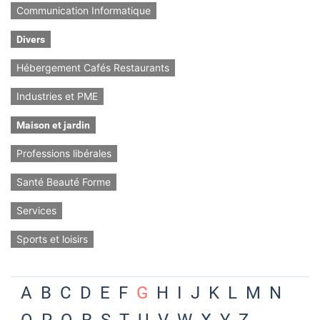
Communication Informatique
Divers
Hébergement Cafés Restaurants
Industries et PME
Maison et jardin
Professions libérales
Santé Beauté Forme
Services
Sports et loisirs
A
B
C
D
E
F
G
H
I
J
K
L
M
N