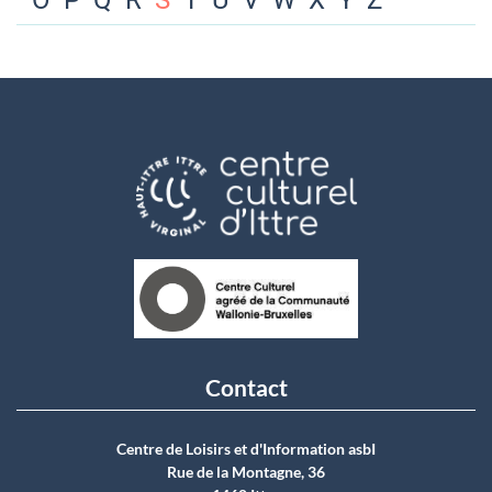
O
P
Q
R
S
T
U
V
W
X
Y
Z
Contact
Centre de Loisirs et d'Information asbI
Rue de la Montagne, 36