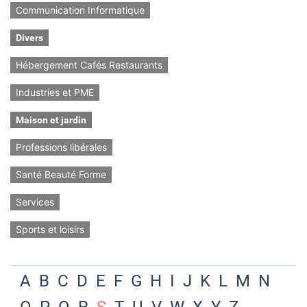
Communication Informatique
Divers
Hébergement Cafés Restaurants
Industries et PME
Maison et jardin
Professions libérales
Santé Beauté Forme
Services
Sports et loisirs
A
B
C
D
E
F
G
H
I
J
K
L
M
N