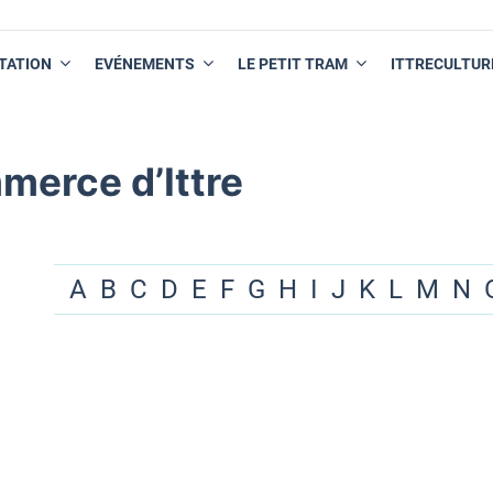
TATION
EVÉNEMENTS
LE PETIT TRAM
ITTRECULTUR
merce d’Ittre
A
B
C
D
E
F
G
H
I
J
K
L
M
N