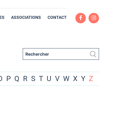
ES
ASSOCIATIONS
CONTACT
O
P
Q
R
S
T
U
V
W
X
Y
Z