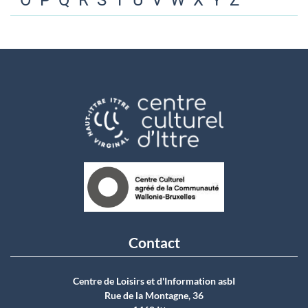
O
P
Q
R
S
T
U
V
W
X
Y
Z
Contact
Centre de Loisirs et d'Information asbI
Rue de la Montagne, 36