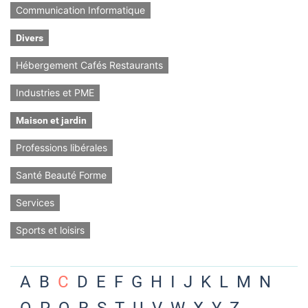
Communication Informatique
Divers
Hébergement Cafés Restaurants
Industries et PME
Maison et jardin
Professions libérales
Santé Beauté Forme
Services
Sports et loisirs
A
B
C
D
E
F
G
H
I
J
K
L
M
N