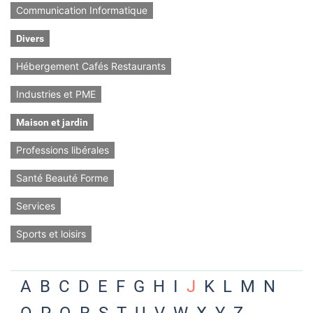
Communication Informatique
Divers
Hébergement Cafés Restaurants
Industries et PME
Maison et jardin
Professions libérales
Santé Beauté Forme
Services
Sports et loisirs
A
B
C
D
E
F
G
H
I
J
K
L
M
N