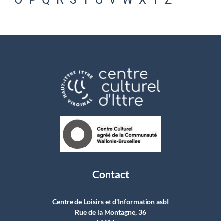
O
P
Q
R
S
T
U
V
W
X
Y
Z
Contact
Centre de Loisirs et d'Information asbI
Rue de la Montagne, 36