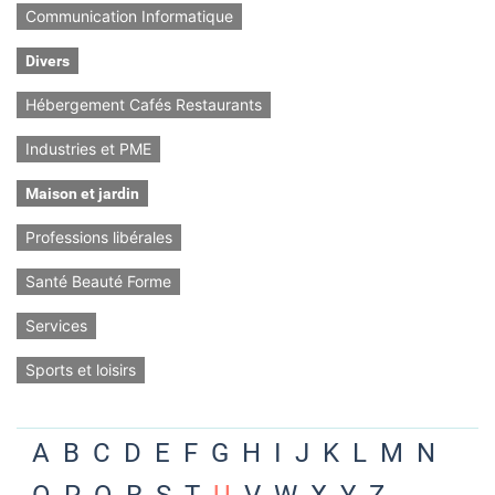
Communication Informatique
Divers
Hébergement Cafés Restaurants
Industries et PME
Maison et jardin
Professions libérales
Santé Beauté Forme
Services
Sports et loisirs
A
B
C
D
E
F
G
H
I
J
K
L
M
N