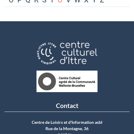
O
P
Q
R
S
T
U
V
W
X
Y
Z
Contact
Centre de Loisirs et d'Information asbI
Rue de la Montagne, 36