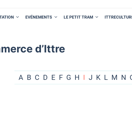
TATION
EVÉNEMENTS
LE PETIT TRAM
ITTRECULTUR
merce d’Ittre
A
B
C
D
E
F
G
H
I
J
K
L
M
N