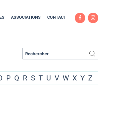
ES
ASSOCIATIONS
CONTACT
O
P
Q
R
S
T
U
V
W
X
Y
Z