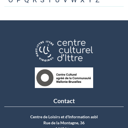
O
P
Q
R
S
T
U
V
W
X
Y
Z
Contact
Centre de Loisirs et d'Information asbI
Rue de la Montagne, 36