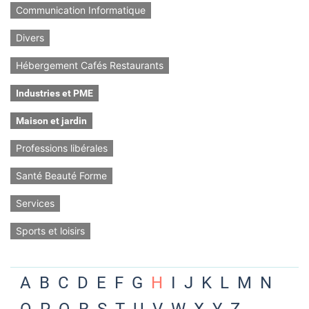
Communication Informatique
Divers
Hébergement Cafés Restaurants
Industries et PME
Maison et jardin
Professions libérales
Santé Beauté Forme
Services
Sports et loisirs
A
B
C
D
E
F
G
H
I
J
K
L
M
N