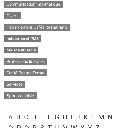
Communication Informatique
Divers
Hébergement Cafés Restaurants
Industries et PME
Maison et jardin
Professions libérales
Santé Beauté Forme
Services
Sports et loisirs
A
B
C
D
E
F
G
H
I
J
K
L
M
N