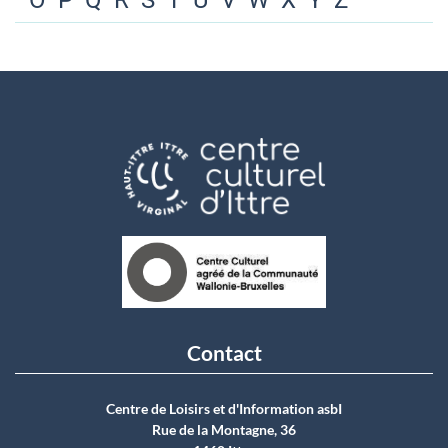
O
P
Q
R
S
T
U
V
W
X
Y
Z
Contact
Centre de Loisirs et d'Information asbI
Rue de la Montagne, 36