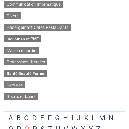
Communication Informatique
Divers
Hébergement Cafés Restaurants
Industries et PME
Maison et jardin
Professions libérales
Santé Beauté Forme
Services
Sports et loisirs
A
B
C
D
E
F
G
H
I
J
K
L
M
N