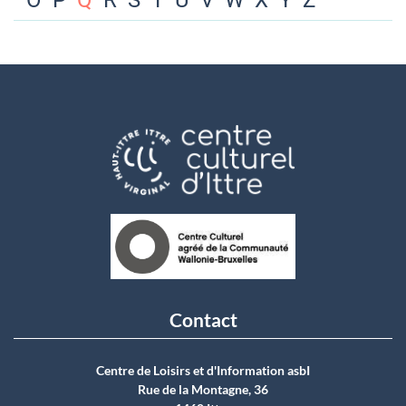
O
P
Q
R
S
T
U
V
W
X
Y
Z
Contact
Centre de Loisirs et d'Information asbI
Rue de la Montagne, 36