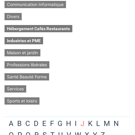
Communication Informatique
Divers
Hébergement Cafés Restaurants
Industries et PME
Maison et jardin
Professions libérales
Santé Beauté Forme
Services
Sports et loisirs
A
B
C
D
E
F
G
H
I
J
K
L
M
N