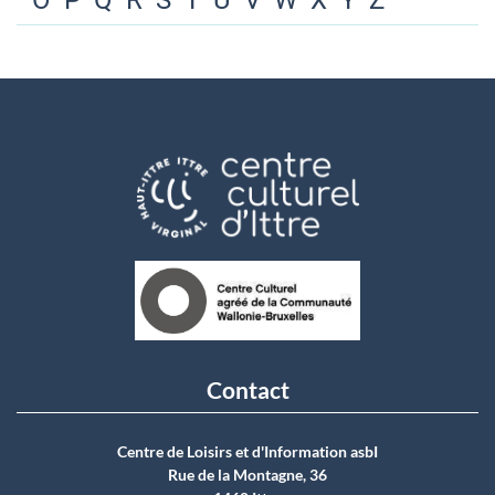
O
P
Q
R
S
T
U
V
W
X
Y
Z
Contact
Centre de Loisirs et d'Information asbI
Rue de la Montagne, 36