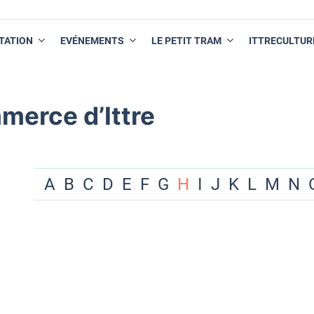
TATION
EVÉNEMENTS
LE PETIT TRAM
ITTRECULTUR
merce d’Ittre
A
B
C
D
E
F
G
H
I
J
K
L
M
N