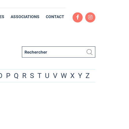
ES
ASSOCIATIONS
CONTACT
O
P
Q
R
S
T
U
V
W
X
Y
Z