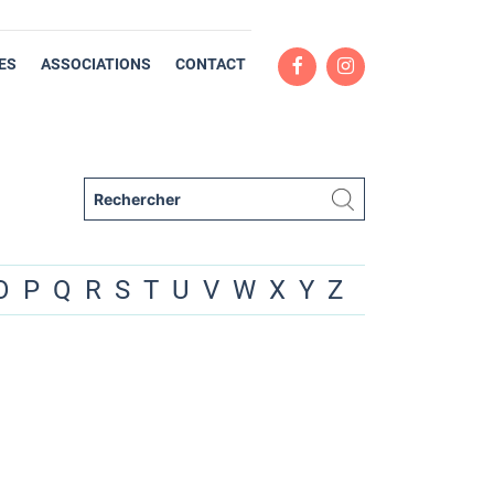
ES
ASSOCIATIONS
CONTACT
O
P
Q
R
S
T
U
V
W
X
Y
Z