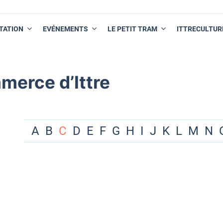
TATION
EVÉNEMENTS
LE PETIT TRAM
ITTRECULTUR
merce d’Ittre
A
B
C
D
E
F
G
H
I
J
K
L
M
N