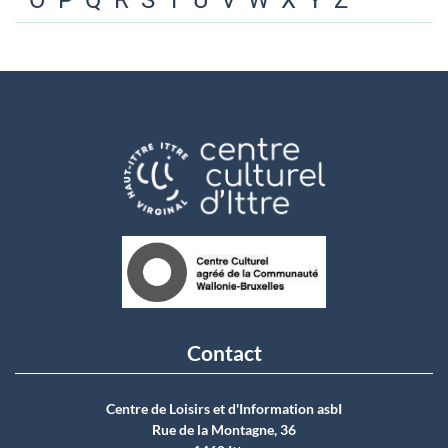
O
P
Q
R
S
T
U
V
W
X
Y
Z
Contact
Centre de Loisirs et d'Information asbI
Rue de la Montagne, 36