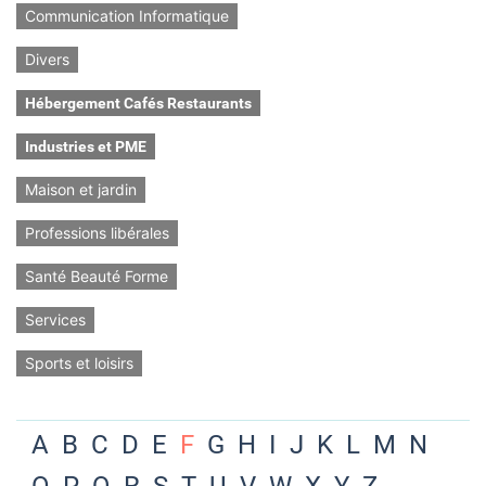
Communication Informatique
Divers
Hébergement Cafés Restaurants
Industries et PME
Maison et jardin
Professions libérales
Santé Beauté Forme
Services
Sports et loisirs
A
B
C
D
E
F
G
H
I
J
K
L
M
N