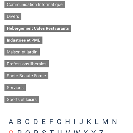
Communication Informatique
Divers
Hébergement Cafés Restaurants
Industries et PME
Maison et jardin
Professions libérales
Santé Beauté Forme
Services
Sports et loisirs
A
B
C
D
E
F
G
H
I
J
K
L
M
N