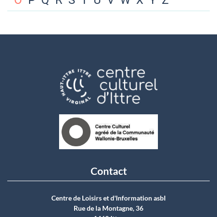
O
P
Q
R
S
T
U
V
W
X
Y
Z
Contact
Centre de Loisirs et d'Information asbI
Rue de la Montagne, 36