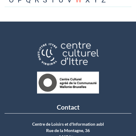
O
P
Q
R
S
T
U
V
W
X
Y
Z
Contact
Centre de Loisirs et d'Information asbI
Rue de la Montagne, 36