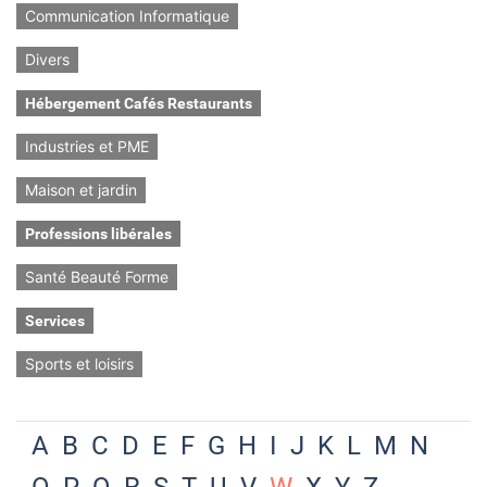
Communication Informatique
Divers
Hébergement Cafés Restaurants
Industries et PME
Maison et jardin
Professions libérales
Santé Beauté Forme
Services
Sports et loisirs
A
B
C
D
E
F
G
H
I
J
K
L
M
N