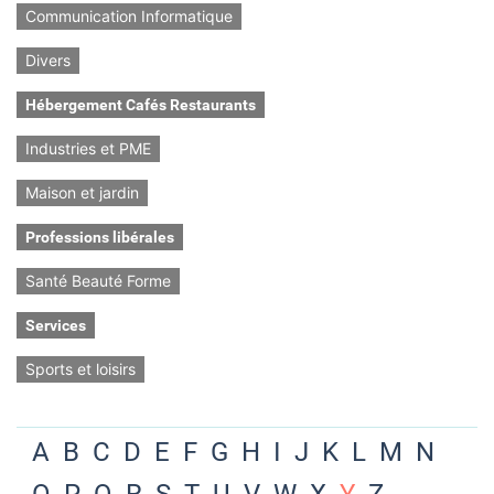
Communication Informatique
Divers
Hébergement Cafés Restaurants
Industries et PME
Maison et jardin
Professions libérales
Santé Beauté Forme
Services
Sports et loisirs
A
B
C
D
E
F
G
H
I
J
K
L
M
N