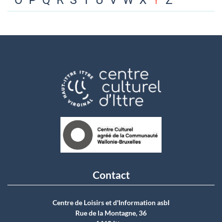
O
P
Q
R
S
T
U
V
W
X
Y
Z
Contact
Centre de Loisirs et d'Information asbI
Rue de la Montagne, 36