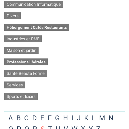
Communication Informatique
Divers
Hébergement Cafés Restaurants
Industries et PME
Maison et jardin
Professions libérales
Santé Beauté Forme
Services
Sports et loisirs
A
B
C
D
E
F
G
H
I
J
K
L
M
N