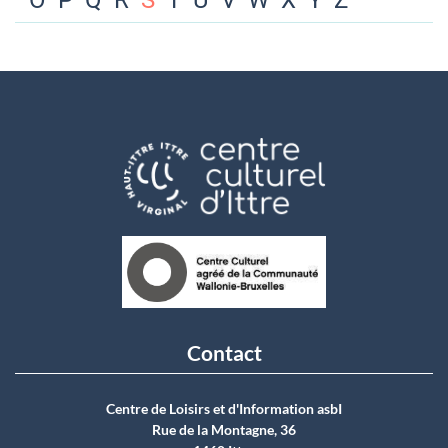
O
P
Q
R
S
T
U
V
W
X
Y
Z
Contact
Centre de Loisirs et d'Information asbI
Rue de la Montagne, 36