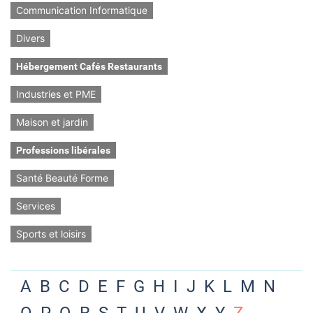
Communication Informatique
Divers
Hébergement Cafés Restaurants
Industries et PME
Maison et jardin
Professions libérales
Santé Beauté Forme
Services
Sports et loisirs
A
B
C
D
E
F
G
H
I
J
K
L
M
N