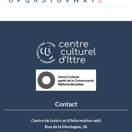
O
P
Q
R
S
T
U
V
W
X
Y
Z
Contact
Centre de Loisirs et d'Information asbI
Rue de la Montagne, 36