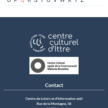
O
P
Q
R
S
T
U
V
W
X
Y
Z
Contact
Centre de Loisirs et d'Information asbI
Rue de la Montagne, 36