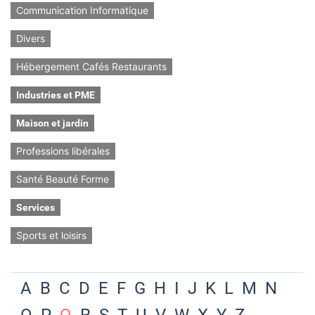
Communication Informatique
Divers
Hébergement Cafés Restaurants
Industries et PME
Maison et jardin
Professions libérales
Santé Beauté Forme
Services
Sports et loisirs
A
B
C
D
E
F
G
H
I
J
K
L
M
N