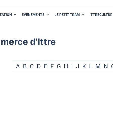
TATION
EVÉNEMENTS
LE PETIT TRAM
ITTRECULTUR
merce d’Ittre
A
B
C
D
E
F
G
H
I
J
K
L
M
N