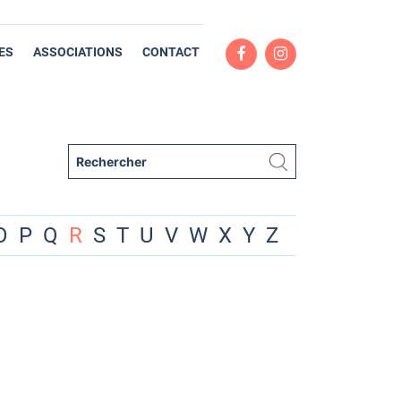
ES
ASSOCIATIONS
CONTACT
O
P
Q
R
S
T
U
V
W
X
Y
Z