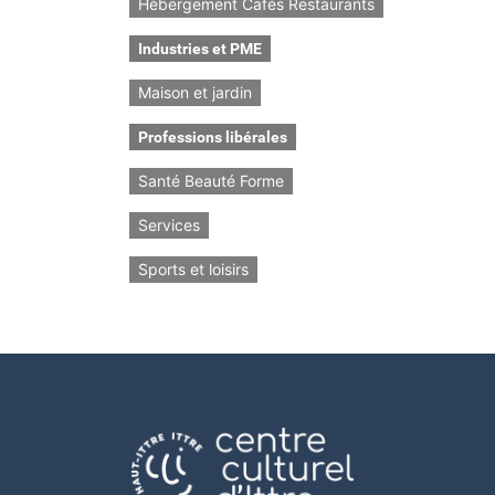
Hébergement Cafés Restaurants
Industries et PME
Maison et jardin
Professions libérales
Santé Beauté Forme
Services
Sports et loisirs