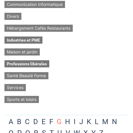
Communication Informatique
Divers
Hébergement Cafés Restaurants
Industries et PME
Maison et jardin
Professions libérales
Santé Beauté Forme
Services
Sports et loisirs
A
B
C
D
E
F
G
H
I
J
K
L
M
N