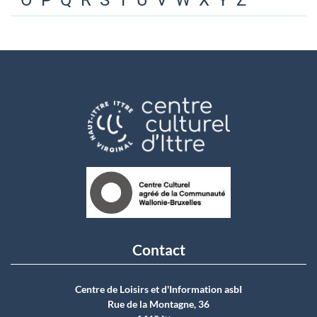
O
P
Q
R
S
T
U
V
W
X
Y
Z
Contact
Centre de Loisirs et d'Information asbI
Rue de la Montagne, 36