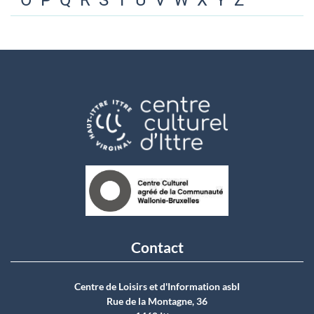
O
P
Q
R
S
T
U
V
W
X
Y
Z
Contact
Centre de Loisirs et d'Information asbI
Rue de la Montagne, 36