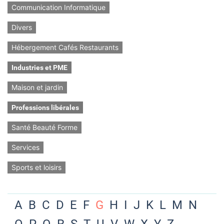
Communication Informatique
Divers
Hébergement Cafés Restaurants
Industries et PME
Maison et jardin
Professions libérales
Santé Beauté Forme
Services
Sports et loisirs
A
B
C
D
E
F
G
H
I
J
K
L
M
N