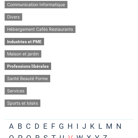
Communication Informatique
Divers
Hébergement Cafés Restaurants
Industries et PME
Maison et jardin
Professions libérales
Santé Beauté Forme
Services
Sports et loisirs
A
B
C
D
E
F
G
H
I
J
K
L
M
N