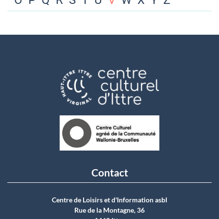
O
P
Q
R
S
T
U
V
W
X
Y
Z
Contact
Centre de Loisirs et d'Information asbI
Rue de la Montagne, 36