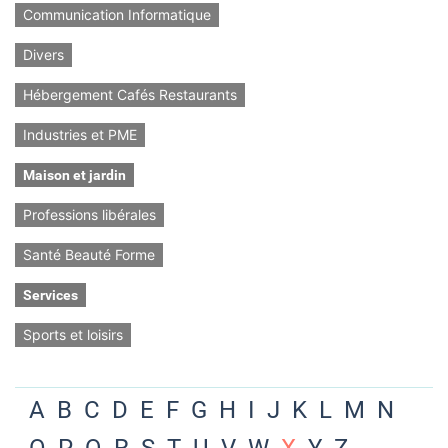
Communication Informatique
Divers
Hébergement Cafés Restaurants
Industries et PME
Maison et jardin
Professions libérales
Santé Beauté Forme
Services
Sports et loisirs
A
B
C
D
E
F
G
H
I
J
K
L
M
N