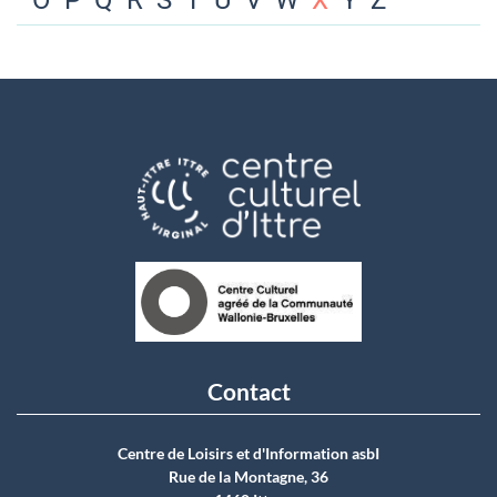
O
P
Q
R
S
T
U
V
W
X
Y
Z
Contact
Centre de Loisirs et d'Information asbI
Rue de la Montagne, 36