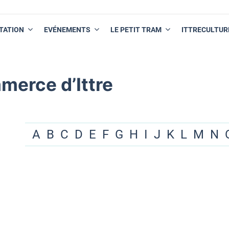
TATION
EVÉNEMENTS
LE PETIT TRAM
ITTRECULTUR
merce d’Ittre
A
B
C
D
E
F
G
H
I
J
K
L
M
N