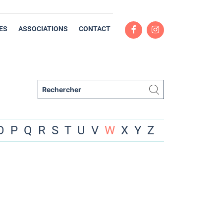
ES
ASSOCIATIONS
CONTACT
O
P
Q
R
S
T
U
V
W
X
Y
Z