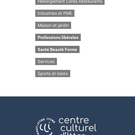
Hébergement Cafés Restaurants
Industries et PME
Maison et jardin
Professions libérales
Santé Beauté Forme
Services
Sports et loisirs