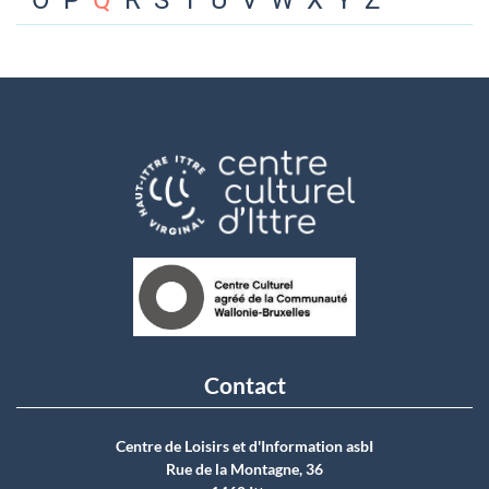
O
P
Q
R
S
T
U
V
W
X
Y
Z
Contact
Centre de Loisirs et d'Information asbI
Rue de la Montagne, 36