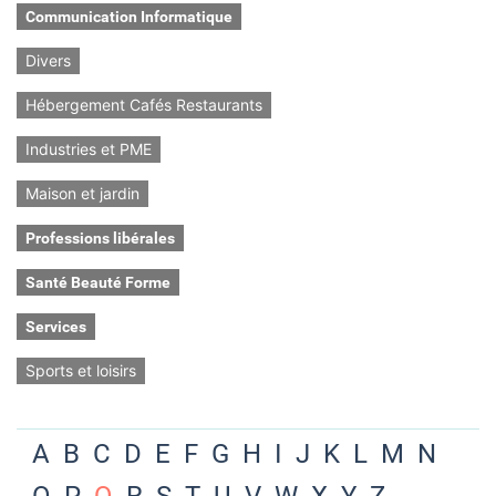
Communication Informatique
Divers
Hébergement Cafés Restaurants
Industries et PME
Maison et jardin
Professions libérales
Santé Beauté Forme
Services
Sports et loisirs
A
B
C
D
E
F
G
H
I
J
K
L
M
N