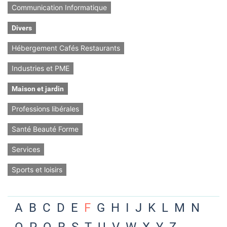
Communication Informatique
Divers
Hébergement Cafés Restaurants
Industries et PME
Maison et jardin
Professions libérales
Santé Beauté Forme
Services
Sports et loisirs
A
B
C
D
E
F
G
H
I
J
K
L
M
N