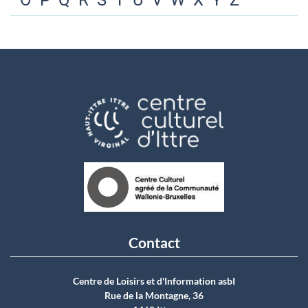
O
P
Q
R
S
T
U
V
W
X
Y
Z
Contact
Centre de Loisirs et d'Information asbI
Rue de la Montagne, 36