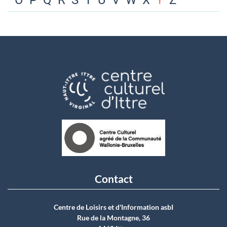
O
P
Q
R
S
T
U
V
W
X
Y
Z
Contact
Centre de Loisirs et d'Information asbI
Rue de la Montagne, 36