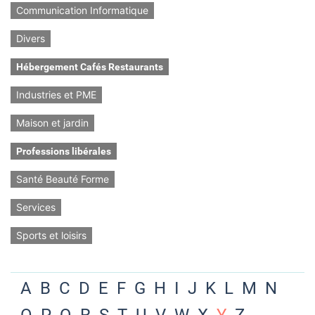
Communication Informatique
Divers
Hébergement Cafés Restaurants
Industries et PME
Maison et jardin
Professions libérales
Santé Beauté Forme
Services
Sports et loisirs
A
B
C
D
E
F
G
H
I
J
K
L
M
N