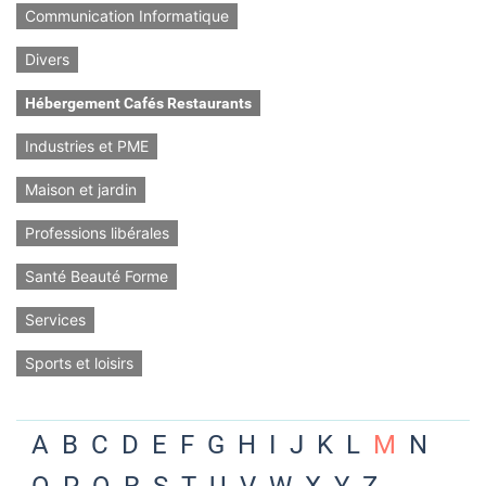
Communication Informatique
Divers
Hébergement Cafés Restaurants
Industries et PME
Maison et jardin
Professions libérales
Santé Beauté Forme
Services
Sports et loisirs
A
B
C
D
E
F
G
H
I
J
K
L
M
N