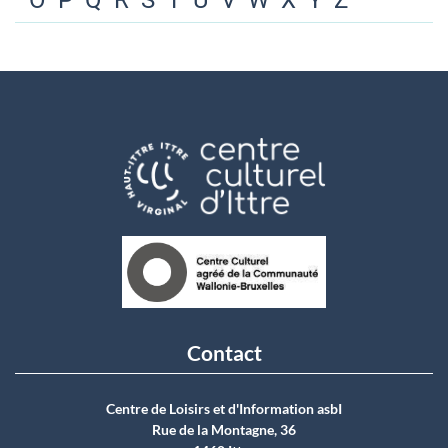
O
P
Q
R
S
T
U
V
W
X
Y
Z
Contact
Centre de Loisirs et d'Information asbI
Rue de la Montagne, 36