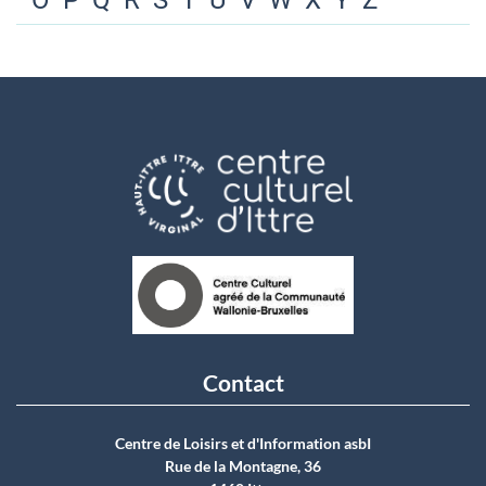
O
P
Q
R
S
T
U
V
W
X
Y
Z
Contact
Centre de Loisirs et d'Information asbI
Rue de la Montagne, 36