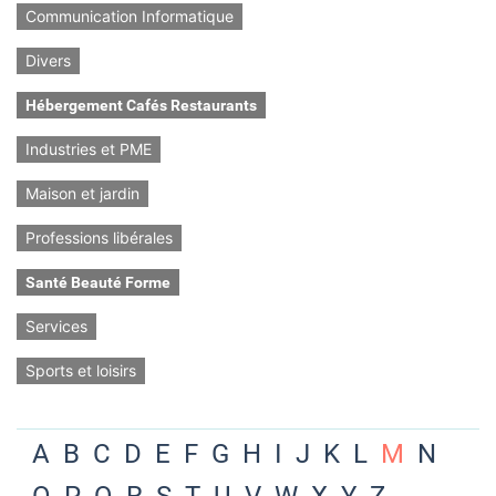
Communication Informatique
Divers
Hébergement Cafés Restaurants
Industries et PME
Maison et jardin
Professions libérales
Santé Beauté Forme
Services
Sports et loisirs
A
B
C
D
E
F
G
H
I
J
K
L
M
N