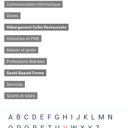
Communication Informatique
Divers
Hébergement Cafés Restaurants
Industries et PME
Maison et jardin
Professions libérales
Santé Beauté Forme
Services
Sports et loisirs
A
B
C
D
E
F
G
H
I
J
K
L
M
N