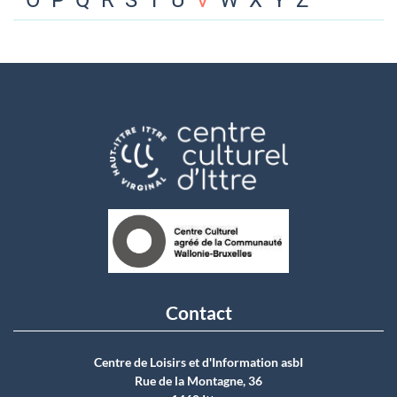
O
P
Q
R
S
T
U
V
W
X
Y
Z
Contact
Centre de Loisirs et d'Information asbI
Rue de la Montagne, 36