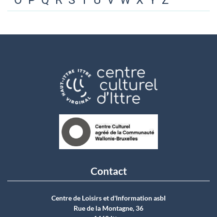
O
P
Q
R
S
T
U
V
W
X
Y
Z
Contact
Centre de Loisirs et d'Information asbI
Rue de la Montagne, 36